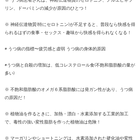
※ うつ病患者さんは、神経伝達物質のセロトニン、ノルエピネフ
リン、ドーパミンの減少が原因のひとつ！
※ 神経伝達物質(特にセロトニン)が不足すると、普段なら快感を得
られるはずの食事・セックス・趣味から快感を得られなくなる！
◉ うつ病の指標〜疲労感と虚弱 うつ病の身体的原因
◉うつ病と自殺の増加は、低コレステロール食(不飽和脂肪酸の量が
多い)
※ 不飽和脂肪酸のオメガ６系脂肪酸には発ガン性があり、うつ病
の原因だ！
※ 植物油を作るときに、加熱・漂白・水素添加する工業的加工
で、毒性の強い変性脂肪を作った植物油は危険！
※ マーガリンやショートニングは、水素添加された硬化油や変性