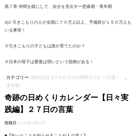
第７章 仲間を鏡にして、自分を見出すー思春期・青年期
192 引きこもりの人が全国に７０万人以上、予備群が１５０万人も
いる事実！
※引きこもりの子どもは誰が育てたのか？
※日本の母子は愛着は弱いという指摘がある！
カテゴリー:
成功法則【５%の５%の仲間入り】への道！
、
未分類
奇跡の日めくりカレンダー【日々実
践編】２７日の言葉
投稿日:
2018年2月27日
■【知ったことを知らせることが人の道！】