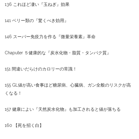
136 これほど凄い『玉ねぎ』効果
141 ベリー類の『驚くべき効用』
146 スーパー免疫力を作る『微量栄養素』革命
Chaputer ５健康的な『炭水化物・脂質・タンパク質』
151 間違いだらけのカロリーの常識！
155 GL値が高い食事ほど糖尿病、心臓病、ガン全般のリスクが高
くなる！
157 健康によい『天然炭水化物』も加工されると値が落ちる
160 【死を招く白】