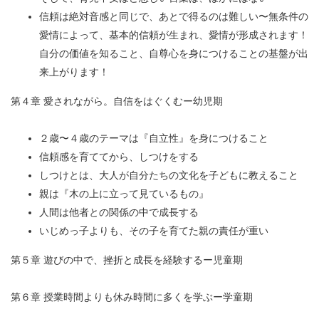
信頼は絶対音感と同じで、あとで得るのは難しい〜無条件の
愛情によって、基本的信頼が生まれ、愛情が形成されます！
自分の価値を知ること、自尊心を身につけることの基盤が出
来上がります！
第４章 愛されながら。自信をはぐくむー幼児期
２歳〜４歳のテーマは『自立性』を身につけること
信頼感を育ててから、しつけをする
しつけとは、大人が自分たちの文化を子どもに教えること
親は『木の上に立って見ているもの』
人間は他者との関係の中で成長する
いじめっ子よりも、その子を育てた親の責任が重い
第５章 遊びの中で、挫折と成長を経験するー児童期
第６章 授業時間よりも休み時間に多くを学ぶー学童期