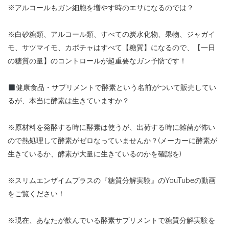
※アルコールもガン細胞を増やす時のエサになるのでは？
※白砂糖類、アルコール類、すべての炭水化物、果物、ジャガイ
モ、サツマイモ、カボチャはすべて【糖質】になるので、【一日
の糖質の量】のコントロールが超重要なガン予防です！
健康食品・サプリメントで酵素という名前がついて販売してい
るが、本当に酵素は生きていますか？
※原材料を発酵する時に酵素は使うが、出荷する時に雑菌が怖い
ので熱処理して酵素がゼロなっていませんか？(メーカーに酵素が
生きているか、酵素が大量に生きているのかを確認を)
※スリムエンザイムプラスの『糖質分解実験』のYouTubeの動画
をご覧ください！
※現在、あなたが飲んでいる酵素サプリメントで糖質分解実験を