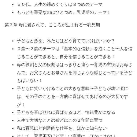
５０代、人生の締めくくりは８つめのテーマ
もっとも重要なのはひとつめ、乳児期のテーマ！
第３章 母に愛されて、こころが生まれるー乳児期
子どもと孫を、私たちはどう育てていけばいいか？
０歳〜２歳のテーマは『基本的な信頼』を抱くこと〜人を信
じることができると、自分を信じることができる！
母の役割と父の役割ははっきりと違う〜育児の主役はお母さ
んで、お父さんとお母さんを同じような感じとっている子ど
もはいない！
子どもに笑いかけることの大きな意味〜子どもが幼い頃に
は、その子のことを一方的に喜ばせてあげるのが大切です
が！
子どもを喜ばせれば喜ばせるほど、情緒豊かになる
人生で大切なことの殆どはこの２年間に育つ
私は育児ほど創造的な仕事を、ほかに知らない
そして、育児不安ほど悲しい言葉は、ほかにはない