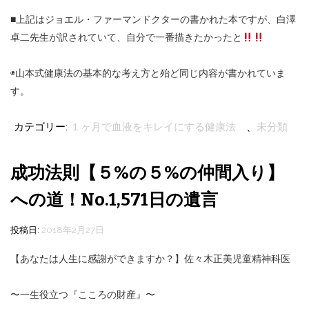
■上記はジョエル・ファーマンドクターの書かれた本ですが、白澤
卓二先生が訳されていて、自分で一番描きたかったと
◉山本式健康法の基本的な考え方と殆ど同じ内容が書かれていま
す。
カテゴリー:
１ヶ月で血液をキレイにする健康法
、
未分類
成功法則【５%の５%の仲間入り】
への道！No.1,571日の遺言
投稿日:
2018年2月27日
【あなたは人生に感謝ができますか？】佐々木正美児童精神科医
〜一生役立つ『こころの財産』〜