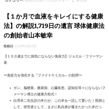
カテゴリー:
奇跡の日めくりカレンダー
、
未分類
【１か月で血液をキレイにする健康
法】の解説1,719日の遺言 球体健康法
の創始者山本敏幸
投稿日:
2018年2月27日
【１００歳までに病気にならない免疫力】ジョエル・ファーマン
著
〜免疫力を強化する『ファイトケミカル』の効用〜
ガン、脳梗塞、糖尿病、心臓疾患、認知症等々にならないフ
ァーマン博士の健康方程式！
白澤卓二先生訳の本だが、この本を一読して驚いた！医師と
して、研究者として、まさに私自身が書きたかった本だっ