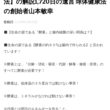
法】の解説1,720日の遺言 球体健康法
の創始者山本敏幸
投稿日:
2018年2月28日
【生命の源である『酵素』と腸内細菌の深い関係は？】
生命の源である【酵素の約６０%は腸内で作られる】と言われ
ています！
※酵素とは……『分解・消化・吸収・代謝・解毒・修復・排泄』の
すべてに酵素が必要です！
※酵素は、低体温の３５度台では動けない事実！
※酵素は、ミネラルがなければ動けない事実！
※代謝とは明日のエネルギーを作ること。