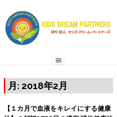
ナ
ビ
ゲ
ー
シ
ョ
ン
切
り
替
え
月:
2018年2月
【１カ月で血液をキレイにする健康