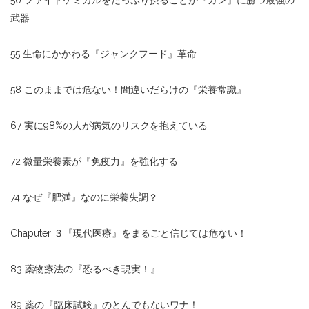
50 ファイトケミカルをたっぷり摂ることが『ガン』に勝つ最強の
武器
55 生命にかかわる『ジャンクフード』革命
58 このままでは危ない！間違いだらけの『栄養常識』
67 実に98%の人が病気のリスクを抱えている
72 微量栄養素が『免疫力』を強化する
74 なぜ『肥満』なのに栄養失調？
Chaputer ３『現代医療』をまるごと信じては危ない！
83 薬物療法の『恐るべき現実！』
89 薬の『臨床試験』のとんでもないワナ！