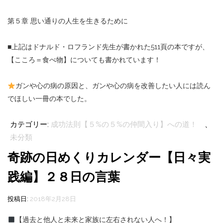
第５章 思い通りの人生を生きるために
■上記はドナルド・ロフランド先生が書かれた511頁の本ですが、
【こころ＝食べ物】についても書かれています！
ガンや心の病の原因と、ガンや心の病を改善したい人には読ん
でほしい一冊の本でした。
カテゴリー:
成功法則【５%の５%の仲間入り】への道！
、
未分類
奇跡の日めくりカレンダー【日々実
践編】２８日の言葉
投稿日:
2018年2月28日
【過去と他人と未来と家族に左右されない人へ！】