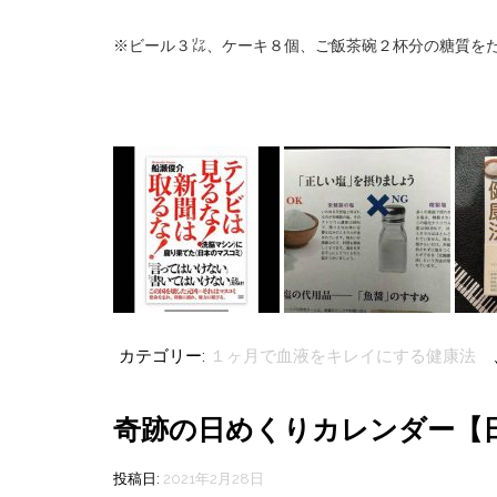
※
ビール３㍑、ケーキ８個、ご飯茶碗２杯分の糖質を
カテゴリー:
１ヶ月で血液をキレイにする健康法
奇跡の日めくりカレンダー【
投稿日:
2021年2月28日