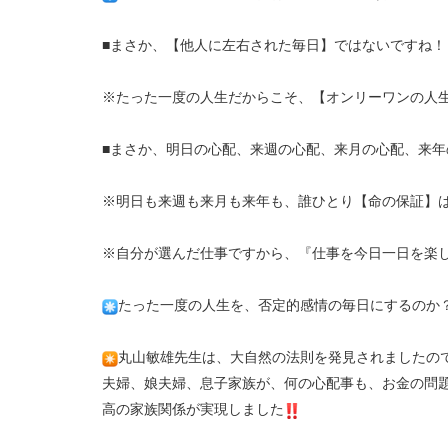
■
まさか、【他人に左右された毎日】ではないですね！
※
たった一度の人生だからこそ、【オンリーワンの人
■
まさか、明日の心配、来週の心配、来月の心配、来年
※
明日も来週も来月も来年も、誰ひとり【命の保証】
※
自分が選んだ仕事ですから、『仕事を今日一日を楽
たった一度の人生を、否定的感情の毎日にするのか
丸山敏雄先生は、大自然の法則を発見されましたの
夫婦、娘夫婦、息子家族が、何の心配事も、お金の問
高の家族関係が実現しました