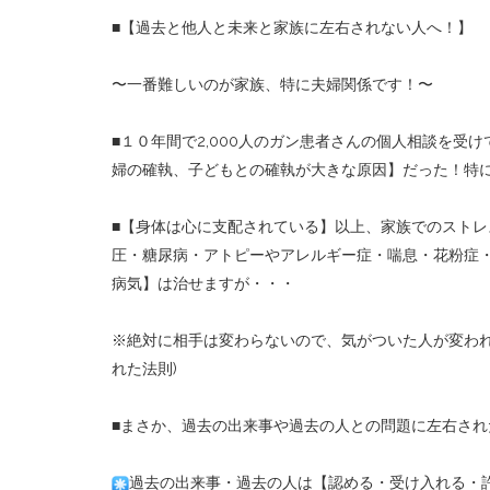
■
【過去と他人と未来と家族に左右されない人へ！】
〜一番難しいのが家族、特に夫婦関係です！〜
■
１０年間で
2,000
人のガン患者さんの個人相談を受け
婦の確執、子どもとの確執が大きな原因】だった！特
■
【身体は心に支配されている】以上、家族でのストレ
圧・糖尿病・アトピーやアレルギー症・喘息・花粉症
病気】は治せますが・・・
※
絶対に相手は変わらないので、気がついた人が変わ
れた法則
)
■
まさか、過去の出来事や過去の人との問題に左右され
過去の出来事・過去の人は【認める・受け入れる・