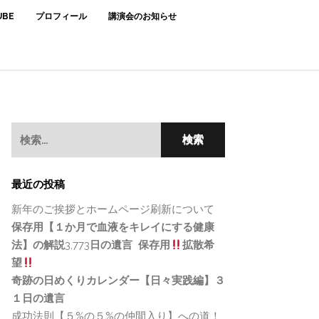
BE
プロフィール
講演会のお知らせ
検
索:
最近の投稿
新年のご挨拶とホームページ刷新について
保存用【１か月で血液をキレイにする健康
法】の解説
3,773
日の遺言
保存用
拡散希
望
奇跡の日めくりカレンダー【日々実践編】３
１日の遺言
成功法則【５%の５%の仲間入り】への道！