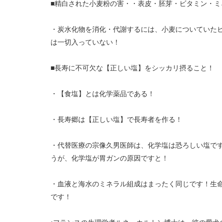
■
精白された小麦粉の害・・表皮・胚芽・ビタミン・ミ
・炭水化物を消化・代謝するには、小麦についていた
は一切入っていない！
■
長寿に不可欠な【正しい塩】をシッカリ摂ること！
・【食塩】とは化学薬品である！
・長寿郷は【正しい塩】で長寿者を作る！
・代替医療の宗像久男医師は、化学塩は恐ろしい塩で
うが、化学塩が胃ガンの原因ですと！
・血液と海水のミネラル組成はまったく同じです！生
です！