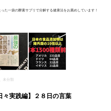
たった一袋の酵素サプリで分解する健康法をお薦めしています！
、
未分類
日々実践編】２８日の言葉