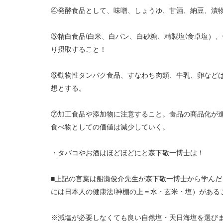
④発酵食品として、味噌、しょうゆ、甘酒、納豆、漬
⑤精白食品
(
白米、白パン、白砂糖、精製塩
(
食卓塩）、
り摂取すること！
⑥動物性タンパク食品、すなわち肉類、牛乳、卵など
想とする。
⑦加工食品や添加物に注意すること。食品の商品化が
食べ物としての価値は減少していく。
・タバコやお酒はほどほどにと森下敬一博士は！
■
上記の言葉は船瀬俊介先生が森下敬一博士から学んだ
には日本人の健康法
(
神棚の上＝水・玄米・塩）がある
※
減塩が必要しなくても良い自然塩・天日海塩を選び