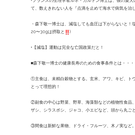
•
フランスの生理学者ルネ・カルトン博士は、彼の愛犬
て、数えきれない人を『点滴を止めて海水で病気を治
・森下敬一博士は、減塩しても血圧は下がらないと！
20
〜
30g
は摂取と
)
•
【減塩】運動は完全な亡国政策だと！
■
森下敬一博士の健康長寿のための食事条件とは・・・
①主食は、未精白穀物とする。玄米、アワ、キビ、ト
とって理想的！
②副食の中心は野菜、野草、海藻類などの植物性食品
ザシ、シラスボシ、ジャコ、小エビなど、頭から丸ご
③間食は新鮮な果物、ドライ・フルーツ、木ノ実など