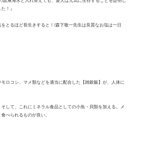
の血液海水と入れ替えても、愛犬は元気に生存することを証明し
した！』
塩をとるほど長生きすると！
(
森下敬一先生は良質なお塩は一日
ウモロコシ、マメ類などを適当に配合した【雑穀飯】が、人体に
、そして、これにミネラル食品としての小魚・貝類を加える。メ
と食べられるものが良い。
。