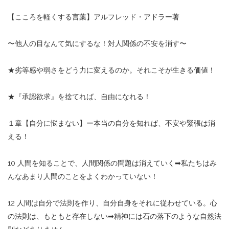
【こころを軽くする言葉】アルフレッド・アドラー著
〜他人の目なんて気にするな！対人関係の不安を消す〜
★
劣等感や弱さをどう力に変えるのか。それこそが生きる価値！
★
『承認欲求』を捨てれば、自由になれる！
１章【自分に悩まない】ー本当の自分を知れば、不安や緊張は消
える！
10
人間を知ることで、人間関係の問題は消えていく
➡︎
私たちはみ
んなあまり人間のことをよくわかっていない！
12
人間は自分で法則を作り、自分自身をそれに従わせている。心
の法則は、もともと存在しない
➡︎
精神には石の落下のような自然法