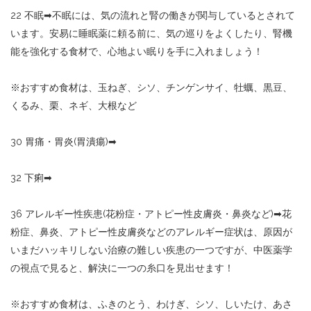
22
不眠
➡︎
不眠には、気の流れと腎の働きが関与しているとされて
います。安易に睡眠薬に頼る前に、気の巡りをよくしたり、腎機
能を強化する食材で、心地よい眠りを手に入れましょう！
※
おすすめ食材は、玉ねぎ、シソ、チンゲンサイ、牡蠣、黒豆、
くるみ、栗、ネギ、大根など
30
胃痛・胃炎
(
胃潰瘍
)
➡︎
32
下痢
➡︎
36
アレルギー性疾患
(
花粉症・アトピー性皮膚炎・鼻炎など
)
➡︎
花
粉症、鼻炎、アトピー性皮膚炎などのアレルギー症状は、原因が
いまだハッキリしない治療の難しい疾患の一つですが、中医薬学
の視点で見ると、解決に一つの糸口を見出せます！
※
おすすめ食材は、ふきのとう、わけぎ、シソ、しいたけ、あさ