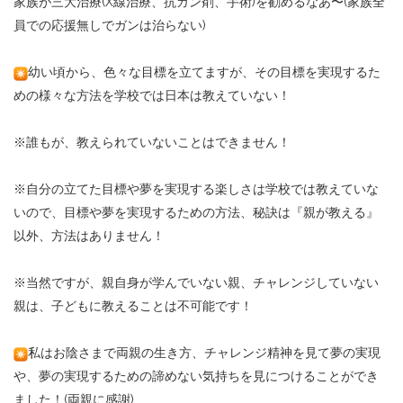
家族が三大治療
(X
線治療、抗ガン剤、手術
)
を勧めるなあ〜
(
家族全
員での応援無しでガンは治らない
)
幼い頃から、色々な目標を立てますが、その目標を実現するた
めの様々な方法を学校では日本は教えていない！
※
誰もが、教えられていないことはできません！
※
自分の立てた目標や夢を実現する楽しさは学校では教えていな
いので、目標や夢を実現するための方法、秘訣は『親が教える』
以外、方法はありません！
※
当然ですが、親自身が学んでいない親、チャレンジしていない
親は、子どもに教えることは不可能です！
私はお陰さまで両親の生き方、チャレンジ精神を見て夢の実現
や、夢の実現するための諦めない気持ちを見につけることができ
ました！
(
両親に感謝
)