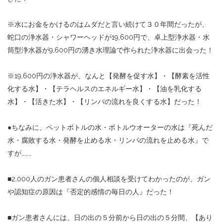
※
水にお金をかけるのはムダだと言い続けて３０年間だったが、
蛇口の浄水器・シャワーヘッドが
19,600
円で、卓上型浄水器・水
筒型浄水器が
9,600
円の湧き水理論で作られた浄水器に出会った！
※
19,600
円の浄水器が、なんと【発酵を促す水】・【酵素を活性
化する水】・【テラヘルスのエネルギー水】・【油を乳化する
水】・【活きた水】・【リンパの流れを良くする水】だった！
●
ちなみに、ペットボトルの水・ボトルウオーターの水は『死んだ
水・腐敗する水・発酵を止める水・リンパの流れを止める水』で
すが
………
■2,000
人のガン患者さんの個人相談を受けてわかったのが、ガン
や認知症の原因は『否定的感情の毎日の人』だった！
■
ガン患者さんには、日の出の５分前から日の出の５分間、【あり