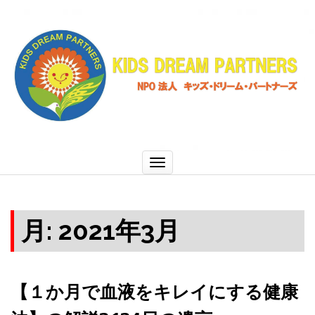
ナ
ビ
ゲ
ー
シ
ョ
ン
切
り
替
え
月:
2021年3月
【１か月で血液をキレイにする健康