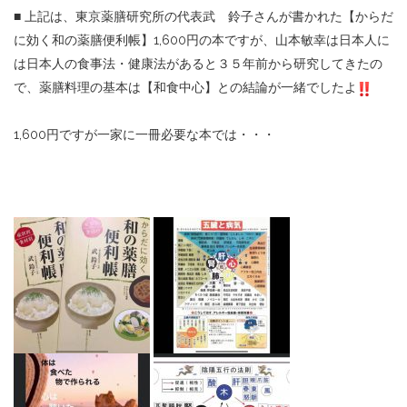
■
上記は、東京薬膳研究所の代表武 鈴子さんが書かれた【からだ
に効く和の薬膳便利帳】
1,600
円の本ですが、山本敏幸は日本人に
は日本人の食事法・健康法があると３５年前から研究してきたの
で、薬膳料理の基本は【和食中心】との結論が一緒でしたよ
1,600
円ですが一家に一冊必要な本では・・・