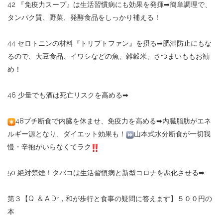
42
『免疫力スープ』は生活習慣病にも効果を発揮
➡︎
簡単調理で、
タンパク質、野菜、発酵食品をしっかり補える！
44
セロトニンの材料『トリプトファン』を摂る
➡︎
肥満防止にもな
るので、大豆食品、イワシなどの魚、雑穀米、さつまいももお勧
め！
46
少量でも酒は死亡リスクを高める
➡︎
48
プチ断食で内臓を休ませ、免疫力を高める
➡︎
内臓脂肪がエネ
ルギー源となり、ダイエット効果も！
山本式水分断食が一切我
慢・辛抱がいらなくてラク
50
絶対禁煙！タバコは生活習慣病と新型コロナを悪化させる
➡︎
第３【
Q
& A Dr
，和が歩行と食事の疑問に答えます】５００円の
本