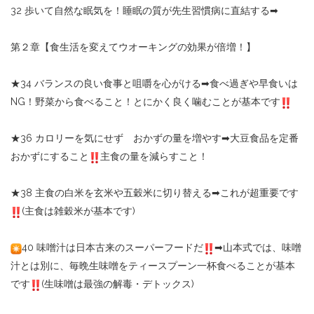
32
歩いて自然な眠気を！睡眠の質が先生習慣病に直結する
➡︎
第２章【食生活を変えてウオーキングの効果が倍増！】
★34
バランスの良い食事と咀嚼を心がける
➡︎
食べ過ぎや早食いは
NG
！野菜から食べること！とにかく良く噛むことが基本です
★36
カロリーを気にせず おかずの量を増やす
➡︎
大豆食品を定番
おかずにすること
主食の量を減らすこと！
★38
主食の白米を玄米や五穀米に切り替える
➡︎
これが超重要です
(
主食は雑穀米が基本です
)
40
味噌汁は日本古来のスーパーフードだ
➡︎
山本式では、味噌
汁とは別に、毎晩生味噌をティースプーン一杯食べることが基本
です
(
生味噌は最強の解毒・デトックス
)