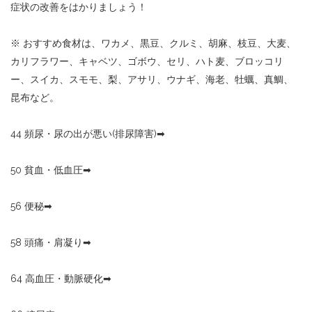
症状の改善をはかりましょう！
※
おすすめ食材は、ワカメ、黒豆、クルミ、胡麻、枝豆、大麦、
カリフラワー、キャベツ、ゴボウ、セリ、ハト麦、ブロッコリ
ー、スイカ、スモモ、梨、アサリ、ウナギ、海老、牡蠣、真鯛、
昆布など。
44
頻尿・尿の出が悪い
(
排尿障害
)
➡︎
50
貧血・低血圧
➡︎
56
便秘
➡︎
58
頭痛・肩凝り
➡︎
64
高血圧・動脈硬化
➡︎