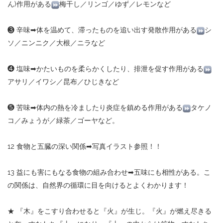
ん
)
作用がある
梅干し／リンゴ／ゆず／レモンなど
❸
辛味
➡︎
体を温めて、滞ったものを追い出す発散作用がある
シ
ソ／ニンニク／大根／ニラなど
❹
塩味
➡︎
かたいものを柔らかくしたり、排泄を促す作用がある
アサリ／イワシ／昆布／ひじきなど
❺
苦味
➡︎
体内の熱を冷ましたり炎症を鎮める作用がある
タケノ
コ／みょうが／緑茶／ゴーヤなど。
12
食物と五臓の深い関係
➡︎
写真イラスト参照！！
13
益にも害にもなる食物の組み合わせ
➡︎
五味にも相性がある。こ
の関係は、自然界の循環に目を向けるとよくわかります！
★
『木』をこすり合わせると『火』が生じ。『火』が燃え尽きる