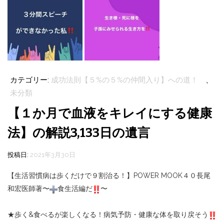
カテゴリー:
成功法則【５%の５%の仲間入り】への道！
、
未分類
【１か月で血液をキレイにする健康
法】の解説3,133日の遺言
投稿日:
2021年3月30日
【生活習慣病は歩くだけで９割治る！】
POWER MOOK
４０長尾
和宏医師著
〜
食生活編だ
〜
★
歩く
&
食べるが楽しくなる！病気予防・健康な体を取り戻そう