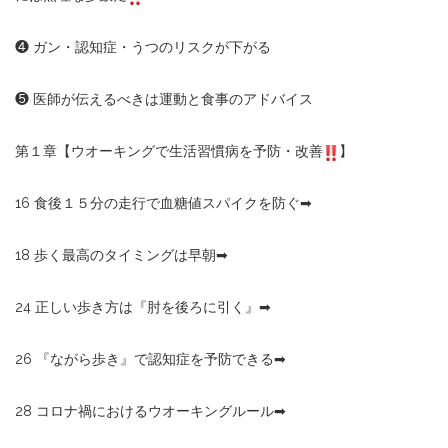
❹
ガン・認知症・うつのリスクが下がる
❺
医師が伝えるべきは運動と食事のアドバイス
第１章【ウオーキングで生活習慣病を予防・改善
】
16
食後１５分の走行で血糖値スパイクを防ぐ
➡︎
18
歩く最高のタイミングは早朝
➡︎
24
正しい歩き方は『肘を後ろに引く』
➡︎
26
『ながら歩き』で認知症を予防できる
➡︎
28
コロナ禍におけるウオーキングルール
➡︎