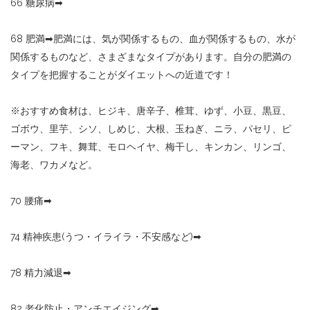
66
糖尿病
➡︎
68
肥満
➡︎
肥満には、気が関係するもの、血が関係するもの、水が
関係するものなど、さまざまなタイプがあります。自分の肥満の
タイプを把握することがダイエットへの近道です！
※
おすすめ食材は、ヒジキ、唐辛子、椎茸、ゆず、小豆、黒豆、
ゴボウ、里芋、シソ、しめじ、大根、玉ねぎ、ニラ、パセリ、ピ
ーマン、フキ、舞茸、モロヘイヤ、梅干し、キンカン、リンゴ、
海老、ワカメなど。
70
腰痛
➡︎
74
精神疾患
(
うつ・イライラ・不安感など
)
➡︎
78
精力減退
➡︎
82
老化防止・アンチエイジング
➡︎