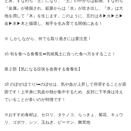
と灰、すなわち『土』になり、『土』の中からは鉱物、すなわち
『金属』が発掘され、鉱脈からは『水』が吹き出し、『水』は大
地を潤して『木』を生じます。このように、五行は木
▶︎
火
▶︎
土
▶︎
金
▶︎
水
▶︎
木と循環し、相手を生み育てる関係にある！
※
しかしながら、何でも取り過ぎには要注意！
16
旬を食べる食養生
➡︎
気候風土に合った食べ方をすること！
第２部【気になる症状を改善する食養生】
18
のぼせ
(
ほてり
)
➡︎
のぼせは、気や血が上昇して停滞することが原
因です！上半身に気血や熱が集中するため、反対に下半身は冷え
ていることが多いのが特徴です！
※
おすすめ食材は、セロリ、タケノコ、らっきょ、菊花、キュウ
リ、ゴボウ、シソ、玉ねぎ、ピーマン、舞茸他