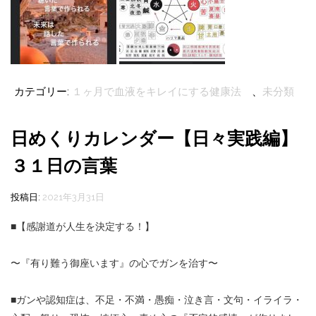
カテゴリー:
１ヶ月で血液をキレイにする健康法
、
未分類
日めくりカレンダー【日々実践編】
３１日の言葉
投稿日:
2021年3月31日
■
【感謝道が人生を決定する！】
〜『有り難う御座います』の心でガンを治す〜
■
ガンや認知症は、不足・不満・愚痴・泣き言・文句・イライラ・