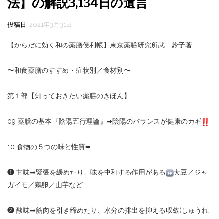
法】の解説3,134日の遺言
投稿日:
2021年3月31日
【からだに効く和の薬膳便利帳】東京薬膳研究所武 鈴子著
〜和食薬膳のすすめ・症状別／食材別〜
第１部【知っておきたい薬膳のきほん】
09
薬膳の基本『陰陽五行理論』
➡︎
陰陽のバランスが健康のカギ
10
食物の５つの味と性質
➡︎
❶
甘味
➡︎
緊張を緩めたり、味を中和する作用がある
大豆／ジャ
ガイモ／鶏卵／山芋など
❷
酸味
➡︎
筋肉を引き締めたり、水分の排出を抑える収斂
(
しゅうれ