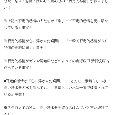
心配・怒り・恐怖・嫉妬心・責め心の『否定的感情』が作りまし
た！
※
上記の否定的感情の人たちが『集まって否定的感情を更に増や
している』事実！
※
否定的感情が心に浮かんだ瞬間に、『一瞬で否定的感情が６０
兆個の細胞に届く』事実！
※
否定的感情がガンや認知症などのすべての食源病
(
生活習慣病
)
を
作っている事実！
■
否定的感情が『心に浮かんだ瞬間』に、どんなに素晴らしい水・
高い浄水器の水を飲んでも、『素晴らしい水は一瞬で破壊されて
いる』事実！
※
７年前までの私は、高い浄水器を買うのはムダだと言い続けて
きた！