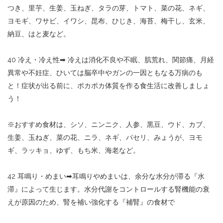
つき、里芋、生姜、玉ねぎ、タラの芽、トマト、菜の花、ネギ、
ヨモギ、ワサビ、イワシ、昆布、ひじき、海苔、梅干し、玄米、
納豆、はと麦など。
40
冷え・冷え性
➡︎
冷えは消化不良や不眠、肌荒れ、関節痛、月経
異常や不妊症、ひいては脳卒中やガンの一因ともなる万病のも
と！症状が出る前に、ポカポカ体質を作る食生活に改善しましょ
う！
※
おすすめ食材は、シソ、ニンニク、人参、黒豆、ウド、カブ、
生姜、玉ねぎ、菜の花、ニラ、ネギ、パセリ、みょうが、ヨモ
ギ、ラッキョ、ゆず、もち米、海老など。
42
耳鳴り・めまい
➡︎
耳鳴りやめまいは、余分な水分が滞る『水
滞』によって生じます。水分代謝をコントロールする腎機能の衰
えが原因のため、腎を補い強化する『補腎』の食材で