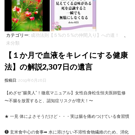
カテゴリー:
成功法則【５%の５%の仲間入り】への道！
、
未分類
【１か月で血液をキレイにする健康
法】の解説2,307日の遺言
投稿日:
2019年6月28日
【めざせ“腸美人”！徹底マニュアル】女性自身松生恒夫医師監修
〜不腸を放置すると、認知症リスクが増大！〜
★ 一見 体によさそうだけど・・・実は腸を痛めつけている食習慣
❶ 玄米食中心の食事
➡︎
水に溶けない不溶性食物繊維のため、消化