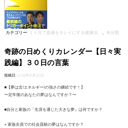
カテゴリー:
１ヶ月で血液をキレイにする健康法
、
未分類
奇跡の日めくりカレンダー【日々実
践編】３０日の言葉
投稿日:
2019年6月30日
■【夢は念(エネルギー)の強さの継続です！】
〜定年後のあなたの夢はなんですか？〜
■自分と家族の「生涯を通じた大きな夢』は何ですか？
⭐︎
家族全員での社会貢献の夢はなんですか？