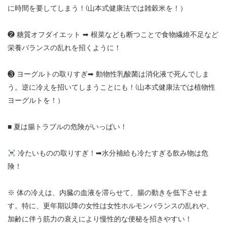
に時間を要してしまう！(山本式健康法では雑穀米を！）
❷ 糖質オフダイエット
➡︎
根菜なども断つことで食物繊維不足など
栄養バランスの乱れを招くように！
❸ ヨーグルトの取りすぎ
➡︎
動物性乳酸菌は消化液で死んでしま
う。逆に冷えを招いてしまうことにも！(山本式健康法では植物性
ヨーグルトを！）
■ 夏は腸トラブルの危険がいっぱい！
冷たいものの取りすぎ！
➡︎
水分補給も冷たすぎる飲み物は危
険！
※ 体の冷えは、内臓の血液を滞らせて、腸の動きを低下させま
す。特に、更年期以降の女性は女性ホルモンバランスの乱れや、
加齢に伴う筋力の衰えにより慢性的な便秘を招きやすい！