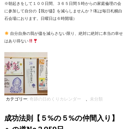
※朝起きをして１００日間、３６５日間５時からの家庭倫理の会
に参加して自分の【我が儘】を減らしませんか？(私は毎日札幌白
石会場におります。日曜日は６時開場）
自分自身の我が儘を減らさない限り、絶対に絶対に本当の幸せ
はあり得ない
カテゴリー:
奇跡の日めくりカレンダー
、
未分類
成功法則【５%の５%の仲間入り】