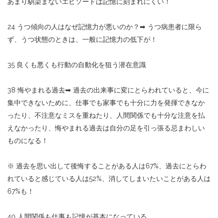
あまり馴染まないエピソードは記憶に刻まれにくい！
24 うつ傾向の人はなぜ記憶力が悪いのか？
➡︎
うつ病患者に限ら
ず、うつ状態のときは、一般に記憶力の低下が！
35 良くも悪くも行動の自動化を狙う潜在意識
38 悔やまれる過去
➡︎
過去の出来事に変にとらわれていると、今に
集中できないために、仕事でも家事でも十分に力を発揮できなか
ったり、不注意なミスを重ねたり、人間関係でも十分な注意を払
えなかったり、悔やまれる過去は自分の足を引っ張る忌まわしい
ものになる！
※ 過去を思い出して後悔することがある人は67%、過去にとらわ
れていると感じている人は52%、消してしまいたいことがある人は
67%も！
40 人間関係も仕事も記憶が基本になっている