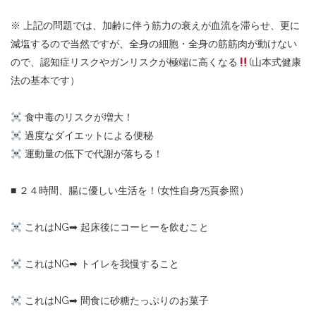
※ 上記の問題では、加齢に伴う筋力の衰えが血流を滞らせ、更に
減塩するので当然ですが、全身の細胞・全身の筋筋肉が動けない
ので、認知症リスクやガンリスクが極端に高くなる
(山本式健康
法の基本です）
食中毒のリスクが増大！
過度なダイエットによる便秘
運動量の低下で代謝が落ちる！
■ ２４時間、腸に優しい生活を！(女性自身75頁参照）
これはNG
➡︎
起床後にコーヒーを飲むこと
これはNG
➡︎
トイレを我慢すること
これはNG
➡︎
間食に砂糖たっぷりのお菓子