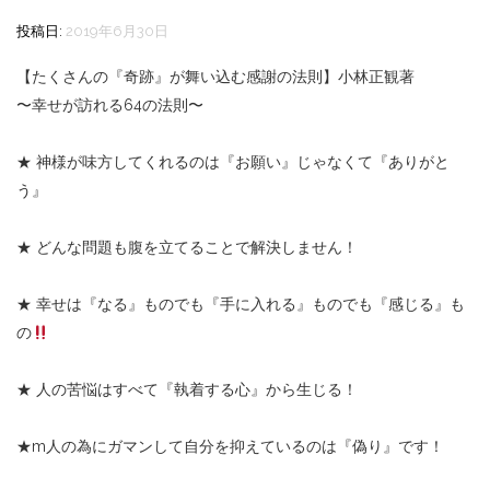
投稿日:
2019年6月30日
【たくさんの『奇跡』が舞い込む感謝の法則】小林正観著
〜幸せが訪れる64の法則〜
★ 神様が味方してくれるのは『お願い』じゃなくて『ありがと
う』
★ どんな問題も腹を立てることで解決しません！
★ 幸せは『なる』ものでも『手に入れる』ものでも『感じる』も
の
★ 人の苦悩はすべて『執着する心』から生じる！
★m人の為にガマンして自分を抑えているのは『偽り』です！