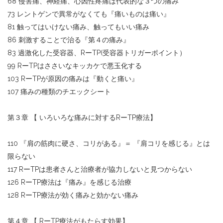
68 侵害痛、神経痛、心因性疼痛は代表的な３つの痛み
73 レントゲンで異常がなくても『痛いものは痛い』
81 触ってはいけない痛み、触ってもいい痛み
86 刺激することで治る『第４の痛み』
83 過激化した受容器、RーTP(受容器トリガーポイント）
99 RーTPはささいなキッカケで悪玉化する
103 RーTPが原因の痛みは『動くと痛い』
107 痛みの種類のチエックシート
第３章 【 いろいろな痛みに対するRーTP療法】
110 『肩の筋肉に硬さ、コリがある』＝ 『肩コリを感じる』とは
限らない
117 RーTPは患者さんと治療者が協力しないと見つからない
126 RーTP療法は『痛み』を感じる治療
128 RーTP療法が効く痛みと効かない痛み
第４章 【 RーTP療法がもたらす効果】