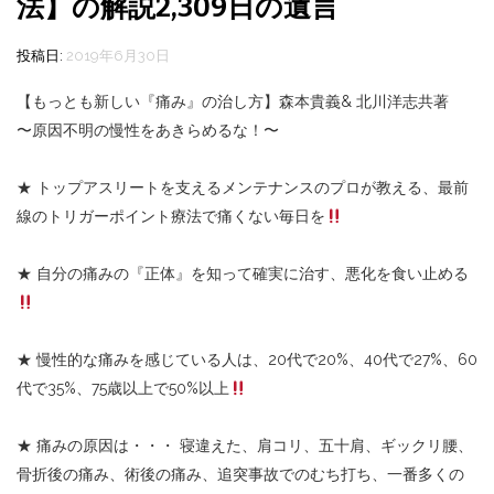
法】の解説2,309日の遺言
投稿日:
2019年6月30日
【もっとも新しい『痛み』の治し方】森本貴義& 北川洋志共著
〜原因不明の慢性をあきらめるな！〜
★ トップアスリートを支えるメンテナンスのプロが教える、最前
線のトリガーポイント療法で痛くない毎日を
★ 自分の痛みの『正体』を知って確実に治す、悪化を食い止める
★ 慢性的な痛みを感じている人は、20代で20%、40代で27%、60
代で35%、75歳以上で50%以上
★ 痛みの原因は・・・ 寝違えた、肩コリ、五十肩、ギックリ腰、
骨折後の痛み、術後の痛み、追突事故でのむち打ち、一番多くの