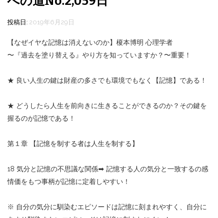
への道No.2,059日
投稿日:
2019年6月29日
【なぜイヤな記憶は消えないのか】榎本博明 心理学者
〜『過去を塗り替える』やり方を知っていますか？〜重要！
★ 良い人生の鍵は財産の多さでも環境でもなく【記憶】である！
★ どうしたら人生を前向きに生きることができるのか？その鍵を
握るのが記憶である！
第１章 【記憶を制する者は人生を制する】
18 気分と記憶の不思議な関係
➡︎
記憶する人の気分と一致するの感
情価をもつ事柄が記憶に定着しやすい！
※ 自分の気分に馴染むエピソードは記憶に刻まれやすく、自分に