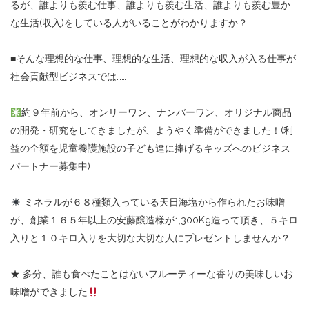
るが、誰よりも羨む仕事、誰よりも羨む生活、誰よりも羨む豊か
な生活(収入)をしている人がいることがわかりますか？
■そんな理想的な仕事、理想的な生活、理想的な収入が入る仕事が
社会貢献型ビジネスでは……
約９年前から、オンリーワン、ナンバーワン、オリジナル商品
の開発・研究をしてきましたが、ようやく準備ができました！(利
益の全額を児童養護施設の子ども達に捧げるキッズへのビジネス
パートナー募集中)
ミネラルが６８種類入っている天日海塩から作られたお味噌
が、創業１６５年以上の安藤醸造様が1,300Kg造って頂き、５キロ
入りと１０キロ入りを大切な大切な人にプレゼントしませんか？
★ 多分、誰も食べたことはないフルーティーな香りの美味しいお
味噌ができました