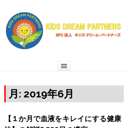
ナ
ビ
ゲ
ー
シ
ョ
ン
切
り
替
え
月:
2019年6月
【１か月で血液をキレイにする健康