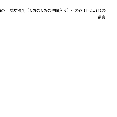
1の
成功法則【５%の５%の仲間入り】への道！NO.1,142の
遺言