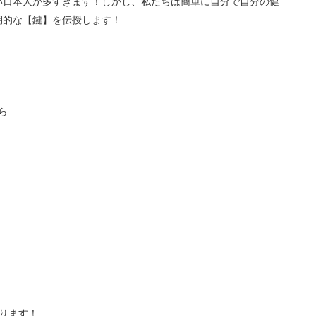
い日本人が多すぎます！しかし、私たちは簡単に自分で自分の健
期的な【鍵】を伝授します！
ら
あります！