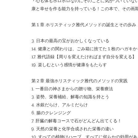
・心も体もボロボロなのにそのことに気がついていな
康と幸せを作る能力を持っている！この本で、その画
第１章 ホリスティック雅代メソッドの誕生とその歩み
3. 日本の最高の宝がおかしくなっている
14. 健康との関わりは、ごみ箱に捨てた１枚のハガキか
17. 雅代語録【周りを変えたければまず自分を変える】
19. 楽しむという感情が健康をもたらす
第２章 最強ホリスティック雅代のメソッドの実践
1. 一番目の神さまからの贈り物、栄養療法
3. 姿勢、栄養補給、解毒の知識を持とう
4. 水銀だらけ、アルミだらけ
6. 腸のクレンジング
7. 肝臓の解毒コースで石がどんどん出てくる！
9. 天然の栄養と化学合成された栄養の違い
10. すべての植物はハーブ、すべてに何らかの効用が