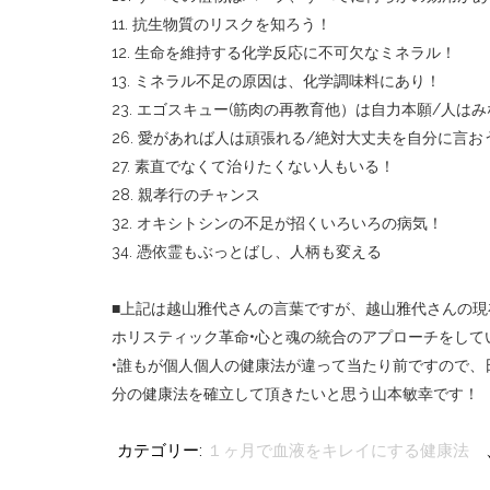
11. 抗生物質のリスクを知ろう！
12. 生命を維持する化学反応に不可欠なミネラル！
13. ミネラル不足の原因は、化学調味料にあり！
23. エゴスキュー(筋肉の再教育他）は自力本願/人
26. 愛があれば人は頑張れる/絶対大丈夫を自分に言お
27. 素直でなくて治りたくない人もいる！
28. 親孝行のチャンス
32. オキシトシンの不足が招くいろいろの病気！
34. 憑依霊もぶっとばし、人柄も変える
■上記は越山雅代さんの言葉ですが、越山雅代さんの
ホリスティック革命•心と魂の統合のアプローチをして
•誰もが個人個人の健康法が違って当たり前ですので、
分の健康法を確立して頂きたいと思う山本敏幸です！
カテゴリー:
１ヶ月で血液をキレイにする健康法