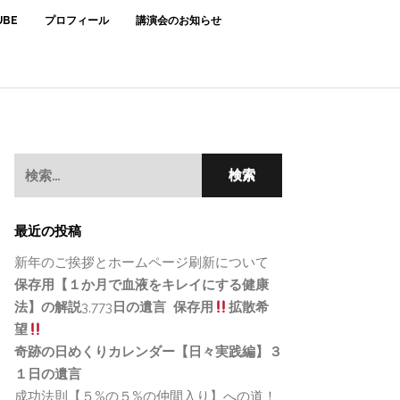
BE
プロフィール
講演会のお知らせ
検
索:
最近の投稿
新年のご挨拶とホームページ刷新について
保存用【１か月で血液をキレイにする健康
法】の解説
3,773
日の遺言
保存用
拡散希
望
奇跡の日めくりカレンダー【日々実践編】３
１日の遺言
成功法則【５%の５%の仲間入り】への道！