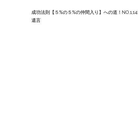
投
稿
成功法則【５%の５%の仲間入り】への道！NO.1,14
遺言
ナ
ビ
ゲ
ー
シ
ョ
ン